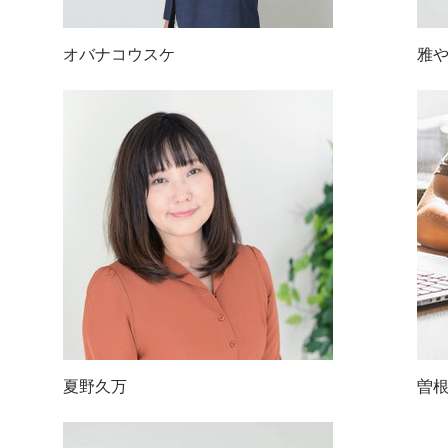
オバナコウスケ
雅
夏野久万
曽