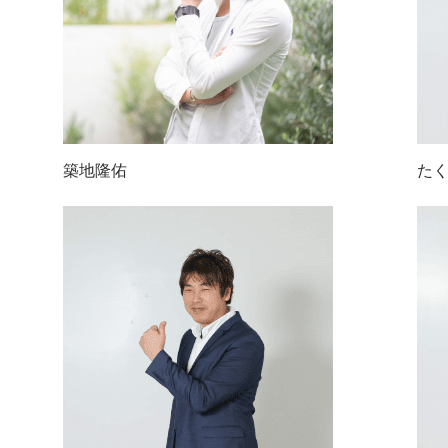
築地隆佑
た