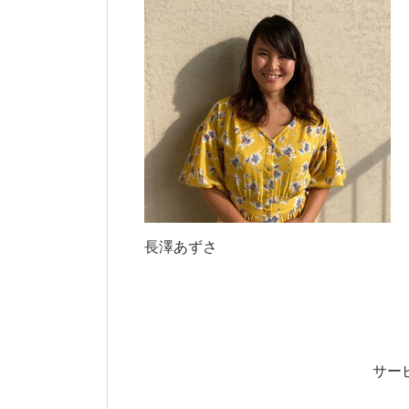
長澤あずさ
サー