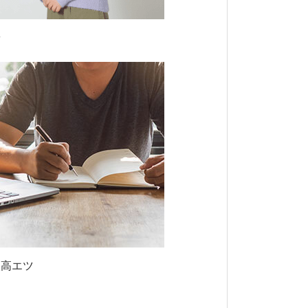
や
根高エツ